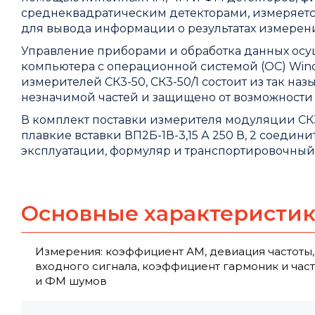
среднеквадратическим детекторами, измеряетс
для вывода информации о результатах измерен
Управление приборами и обработка данных осу
компьютера с операционной системой (ОС) Win
измерителей СК3-50, СК3-50/1 состоит из так н
незначимой частей и защищено от возможности 
В комплект поставки измерителя модуляции СК3-5
плавкие вставки ВП2Б-1В-3,15 А 250 В, 2 соедин
эксплуатации, формуляр и транспортировочный
Основные характеристи
Измерения: коэффициент АМ, девиация частоты, 
входного сигнала, коэффициент гармоник и час
и ФМ шумов