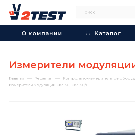
О компании
Каталог
Измерители модуляции 
—
—
Главная
Решения
Контрольно-измерительное оборуд
Измерители модуляции СК3-50, СК3-50/1