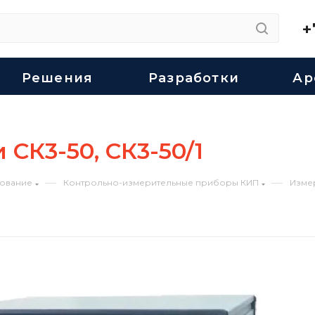
+
Решения
Разработки
Ар
СК3-50, СК3-50/1
—
—
ование
Контрольно-измерительные приборы КИП
Изме