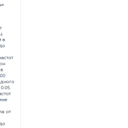
ь»
е
ц.
 в
 до
частот
зон
 в
400
одного
 0.05
астот
име
а: от
 до