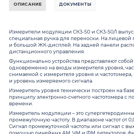
ОПИСАНИЕ
ДОКУМЕНТЫ
Измерители модуляции СК3-50 и СК3-50/1 выпус
специальная ручка для переноски. На лицевой
и большой ЖК-дисплей. На задней панели расп
дистанционного управления.
Функционально устройства представляют собой 
одновременно на входы измерителя уровня, ча
снимаемой с измерителя уровня и частотомера,
и уровень измеряемого сигнала.
Измеритель уровня технически построен на базе
принципу электронно-счетного частотомера с п
времени.
Измеритель модуляции – это супергетеродинны
промежуточную частоту. В диапазоне частот от 
Сигнал промежуточной частоты или сигнал с вы
помощью линейных АМ, ЧМ и ФМ детекторов, фил