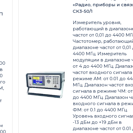
«Радио, приборы и связ
СК3-50/1
П
Измеритель уровня,
работающий в диапазон
частот от 0,01 до 4400 МГ
Частотомер, работающий
диапазоне частот от 0,01
4400 МГц. Измеритель
модуляции в диапазоне 
500
от 4 до 4400 МГц. Диапа
в
частот входного сигнала
00
режиме АМ: от 0.01 до 4
ого
МГц. Диапазон частот вх
М,
сигнала в режиме ЧМ: от
до 4400 МГц. Диапазон ч
т
входного сигнала в реж
ФМ: от 0.1 до 4400 МГц.
Уровень входного сигнал
-13 дБм до +19 дБм в
Бм
диапазоне частот от 0.01
000