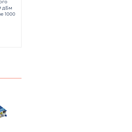
ого
9 дБм
е 1000