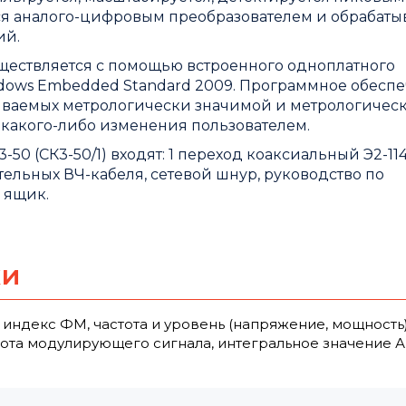
я аналого-цифровым преобразователем и обрабаты
ий.
ществляется с помощью встроенного одноплатного
dows Embedded Standard 2009. Программное обесп
азываемых метрологически значимой и метрологичес
какого-либо изменения пользователем.
0 (СК3-50/1) входят: 1 переход коаксиальный Э2-114/
ительных ВЧ-кабеля, сетевой шнур, руководство по
 ящик.
ки
индекс ФМ, частота и уровень (напряжение, мощность
тота модулирующего сигнала, интегральное значение 