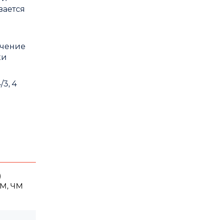
вается
ечение
ки
3, 4
)
АМ, ЧМ