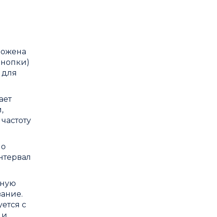
ложена
кнопки)
 для
ает
,
частоту
по
нтервал
нную
вание.
ется с
 и