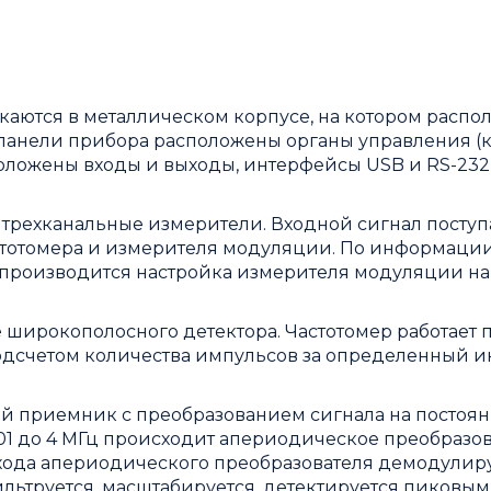
каются в металлическом корпусе, на котором распо
 панели прибора расположены органы управления (
оложены входы и выходы, интерфейсы USB и RS-232
трехканальные измерители. Входной сигнал поступ
стотомера и измерителя модуляции. По информации
 производится настройка измерителя модуляции на 
 широкополосного детектора. Частотомер работает 
одсчетом количества импульсов за определенный и
й приемник с преобразованием сигнала на постоя
0,01 до 4 МГц происходит апериодическое преобразо
хода апериодического преобразователя демодулиру
ьтруется, масштабируется, детектируется пиковым