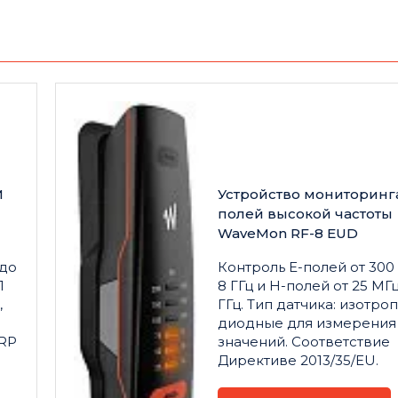
М
Устройство мониторинг
полей высокой частоты
WaveMon RF-8 EUD
 до
Контроль E-полей от 300 
1
8 ГГц и H-полей от 25 МГц
,
ГГц. Тип датчика: изотро
З
диодные для измерения
IRP
значений. Соответствие
Директиве 2013/35/EU.