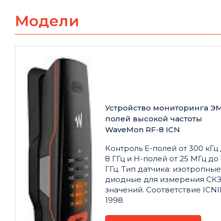
Модели
Устройство мониторинга Э
полей высокой частоты
WaveMon RF-8 ICN
Контроль E-полей от 300 кГц
8 ГГц и H-полей от 25 МГц до 
ГГц. Тип датчика: изотропные
диодные для измерения СК
значений. Соответствие ICN
1998.