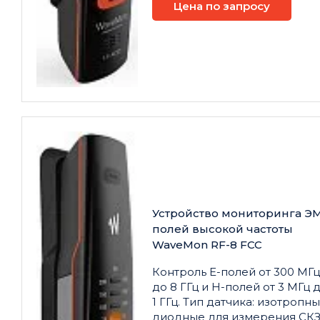
Цена по запросу
Устройство мониторинга Э
полей высокой частоты
WaveMon RF-8 FCC
Контроль E-полей от 300 МГц
до 8 ГГц и H-полей от 3 МГц 
1 ГГц. Тип датчика: изотропны
диодные для измерения СК