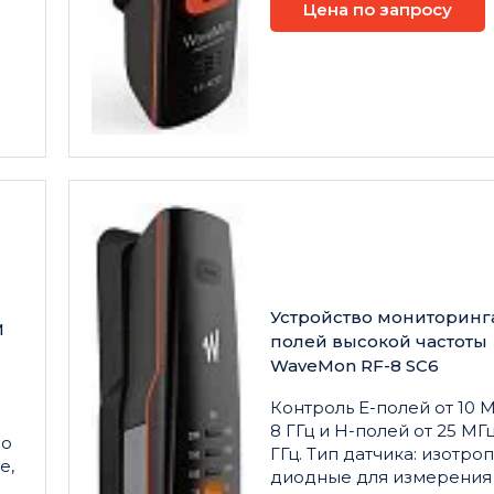
Цена по запросу
Устройство мониторинг
М
полей высокой частоты
WaveMon RF-8 SC6
Контроль E-полей от 10 
8 ГГц и H-полей от 25 МГц
до
ГГц. Тип датчика: изотро
е,
диодные для измерения
З