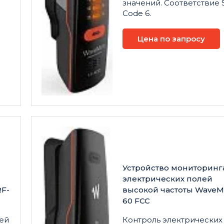
значений. Соответствие S
Code 6.
Цена по запросу
Устройство мониторинг
электрических полей
RF-
высокой частоты WaveM
60 FCC
ей
Контроль электрических