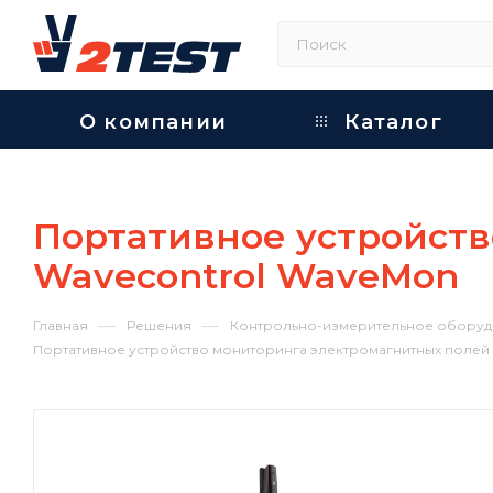
О компании
Каталог
Портативное устройст
Wavecontrol WaveMon
—
—
Главная
Решения
Контрольно-измерительное оборуд
Портативное устройство мониторинга электромагнитных полей 