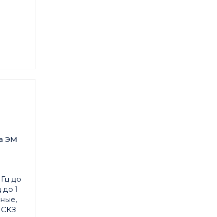
а ЭМ
МГц до
 до 1
пные,
 СКЗ