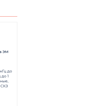
а ЭМ
кГц до
 до 1
пные,
 СКЗ