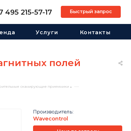
7 495 215-57-17
Быстрый запрос
енда
Услуги
Контакты
агнитных полей
—
рительные сканирующие приемники
Производитель:
Wavecontrol