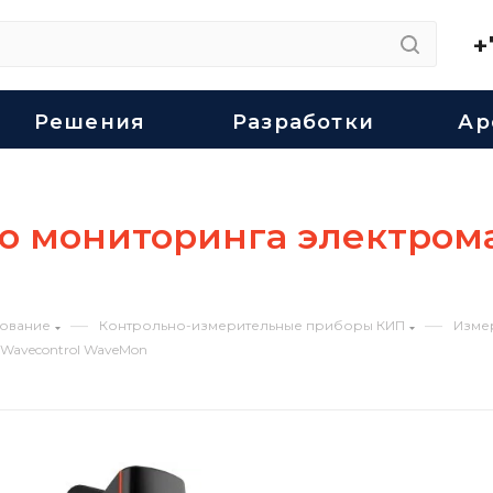
+
Решения
Разработки
Ар
во мониторинга электром
—
—
ование
Контрольно-измерительные приборы КИП
Изме
Wavecontrol WaveMon