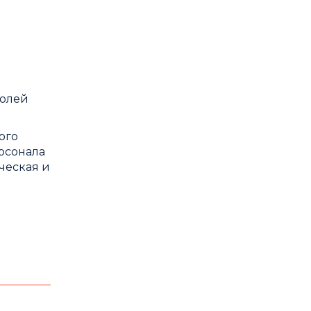
полей
ого
рсонала
ческая и