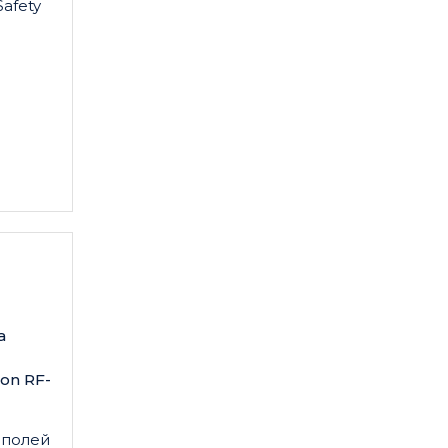
afety
а
on RF-
 полей