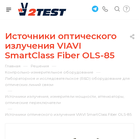
Источники оптического
излучения VIAVI
SmartClass Fiber OLS-85
—
—
Главная
Решения
—
Контрольно-измерительное оборудование
Лабораторное и исследовательское (R&D) оборудование для
оптических линий связи
—
Источники излучения, измерители мощности, аттенюаторы,
оптические переключатели
—
Источники оптического излучения VIAVI SmartClass Fiber OLS-85