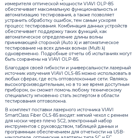
измерителя оптической мощности VIAVI OLP-85
обеспечивает максимальную функциональность и
автоматизацию тестирования, а также позволяет
устранить обработку ошибок, тем самым ускоряя
процесс тестирования. Комбинация данных устройств
обеспечивает поддержку таких функций, как
автоматическое определение длины волны
принимающей стороной (Auto λ) и автоматическое
тестирование на всех длинах волнах (Multi λ)
одновременно. Подробные отчеты об испытаниях могут
быть сохранены на VIAVI OLP-85.
Благодаря своей гибкости и универсальности лазерный
источник излучения VIAVI OLS-85 можно использовать в
любых сферах, где есть оптоволоконные сети. Являясь
высокопроизводительным, но в то же время доступным
прибором, он сможет помочь любому техническому
специалисту мгновенно стать экспертом в области
тестирования оптоволокна.
В комплект поставки лазерного источника VIAVI
SmartClass Fiber OLS-85 входят: мягкий чехол с ремнем
для носки через плечо SC2, электронный набор
инструментов с руководством, таблицей данных и
программным обеспечением для отчетности на USB-
накопителе, оптические адаптеры типа SC и FC