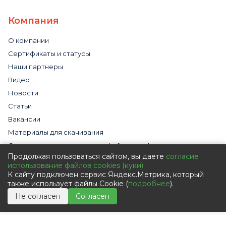
Компания
О компании
Сертификаты и статусы
Наши партнеры
Видео
Новости
Статьи
Вакансии
Материалы для скачивания
Cогласие на использование файлов cookies
Продолжая пользоваться сайтом, вы даете
согласие
Обработка персональных данных с помощью сервиса
использование файлов cookies (куки)
«Яндекс.Метрика»
К сайту подключен сервис Яндекс.Метрика, который
Политика в отношении обработки персональных данных
также использует файлы Cookie (
подробнее
).
Пользовательское соглашение
Не согласен
Согласен
Согласие на обработку персональных данных