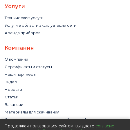
Услуги
Технические услуги
Услуги в области эксплуатации сети
Аренда приборов
Компания
О компании
Сертификаты и статусы
Наши партнеры
Видео
Новости
Статьи
Вакансии
Материалы для скачивания
Cогласие на использование файлов cookies
Продолжая пользоваться сайтом, вы даете
согласие
Обработка персональных данных с помощью сервиса