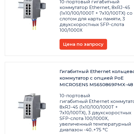
10-портовый гигабитный
коммутатор Ethernet, 8xRJ-45
(1x10/100/1000T + 7x10/100TX) со
слотом для карты памяти, 3
двухскоростных SFP-слота
100/1000X
Цена по запросу
Гигабитный Ethernet кольцев
коммутатор с опцией PoE
MICROSENS MS650869PMX-48
10-портовый
гигабитный Ethernet коммутат
8xRJ-45 (1x10/100/1000T +
7x10/100TX), 3 двухскоростных
SFP-слота 100/1000X,
увеличенный температурный
диапазон -40..+75 °C