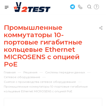
Промышленные
коммутаторы 10-
портовые гигабитные
кольцевые Ethernet
MICROSENS с опцией
PoE
—
—
—
Главная
Решения
Системы передачи данных
—
Сетевое оборудование
—
Снятое с производства сетевое оборудование
Промышленные коммутаторы 10-портовые гигабитные
кольцевые Ethernet MICROSENS с опцией PoE