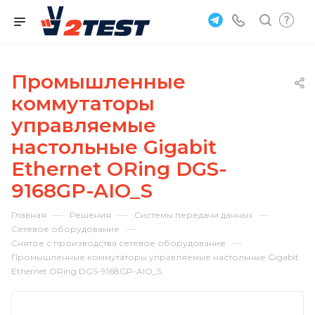
Промышленные
коммутаторы
управляемые
настольные Gigabit
Ethernet ORing DGS-
9168GP-AIO_S
—
—
—
Главная
Решения
Системы передачи данных
—
Сетевое оборудование
—
Снятое с производства сетевое оборудование
Промышленные коммутаторы управляемые настольные Gigabit
Ethernet ORing DGS-9168GP-AIO_S