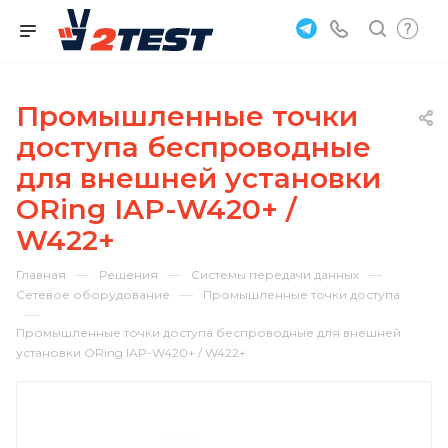
Промышленные точки
доступа беспроводные
для внешней установки
ORing IAP-W420+ /
W422+
—
—
—
Главная
Решения
Системы передачи данных
—
Сетевое оборудование
Промышленные точки доступа
—
Промышленные точки доступа беспроводные для внешней
установки ORing IAP-W420+ / W422+