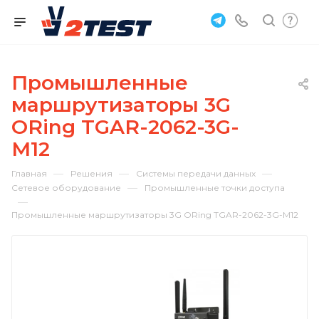
Промышленные
маршрутизаторы 3G
ORing TGAR-2062-3G-
M12
—
—
—
Главная
Решения
Системы передачи данных
—
Сетевое оборудование
Промышленные точки доступа
—
Промышленные маршрутизаторы 3G ORing TGAR-2062-3G-M12