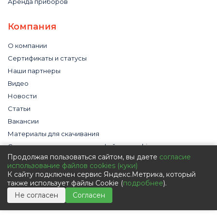
Аренда приборов
Компания
О компании
Сертификаты и статусы
Наши партнеры
Видео
Новости
Статьи
Вакансии
Материалы для скачивания
Cогласие на использование файлов cookies
Продолжая пользоваться сайтом, вы даете
согласие
Обработка персональных данных с помощью сервиса
использование файлов cookies (куки)
«Яндекс.Метрика»
К сайту подключен сервис Яндекс.Метрика, который
Политика в отношении обработки персональных данных
также использует файлы Cookie (
подробнее
).
Пользовательское соглашение
Не согласен
Согласен
Согласие на обработку персональных данных