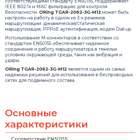
соответствующими стандарту EN50155, поддерживает
IEEE 802.1
x
и MAC фильтрацию для контроля
безопасности.
ORing
TGAR
-2062-3
G
-
M
12
может быть
настроен на работу в одном из 3-х режимов
маршрутизации: динамическая/статическая
маршрутизация, PPPoE аутентификация, модем
Dial
-
up
.
Использование М-коннекторов в соответствии со
стандартом EN50155 обеспечивает надежное
соединение и работу маршрутизатора в тяжелых
условиях окружающей среды, таких как вибрация и
удары.
ORing
TGAR
-2062-3
G
-
M
12
является одним из самых
надежных решений для использования в беспроводных
сетях для подвижного состава.
Основные
характеристики
Соответствие EN50155