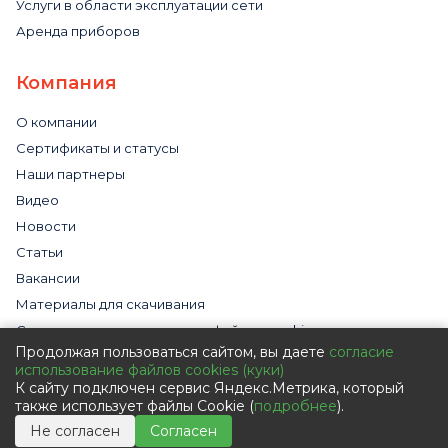
Услуги в области эксплуатации сети
Аренда приборов
Компания
О компании
Сертификаты и статусы
Наши партнеры
Видео
Новости
Статьи
Вакансии
Материалы для скачивания
Cогласие на использование файлов cookies
Продолжая пользоваться сайтом, вы даете
согласие
Обработка персональных данных с помощью сервиса
использование файлов cookies (куки)
«Яндекс.Метрика»
К сайту подключен сервис Яндекс.Метрика, который
Политика в отношении обработки персональных данных
также использует файлы Cookie (
подробнее
).
Пользовательское соглашение
Не согласен
Согласен