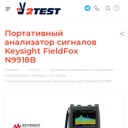
Портативный
анализатор сигналов
Keysight FieldFox
N9918B
—
—
—
Главная
Услуги
Аренда измерительных приборов
—
Анализаторы спектра и сигналов
Портативный анализатор сигналов Keysight FieldFox N9918B