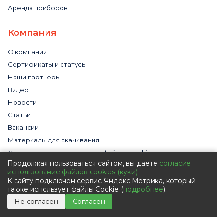
Аренда приборов
Компания
О компании
Сертификаты и статусы
Наши партнеры
Видео
Новости
Статьи
Вакансии
Материалы для скачивания
Cогласие на использование файлов cookies
Продолжая пользоваться сайтом, вы даете
согласие
Обработка персональных данных с помощью сервиса
использование файлов cookies (куки)
«Яндекс.Метрика»
К сайту подключен сервис Яндекс.Метрика, который
Политика в отношении обработки персональных данных
также использует файлы Cookie (
подробнее
).
Пользовательское соглашение
Не согласен
Согласен
Согласие на обработку персональных данных