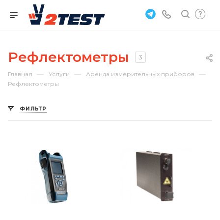
Рефлектометры
3
—
—
—
Главная
Услуги
Аренда измерительных приборов
Рефлектометры
ФИЛЬТР