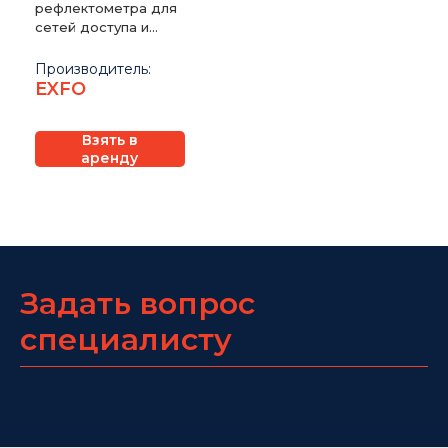
рефлектометра для
сетей доступа и
LAN/WAN EXFO
FTB-7200D
Производитель:
EXFO
Взять в
аренду
Задать вопрос
специалисту