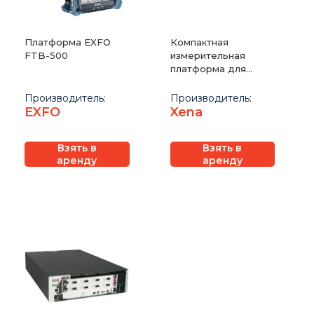
Платформа EXFO
Компактная
FTB-500
измерительная
платформа для
тестирования
сервисов 100 Gigabit
Производитель:
Производитель:
Ethernet Xena
EXFO
Xena
ValkyrieCompact
Взять в
Взять в
аренду
аренду