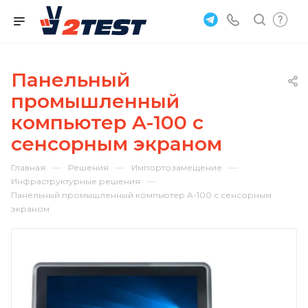
Панельный
промышленный
компьютер A-100 с
сенсорным экраном
—
—
—
Главная
Решения
Импортозамещение
—
Инфраструктурные решения
Панельный промышленный компьютер A-100 с сенсорным
экраном