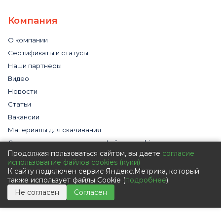
Компания
О компании
Сертификаты и статусы
Наши партнеры
Видео
Новости
Статьи
Вакансии
Материалы для скачивания
Cогласие на использование файлов cookies
Продолжая пользоваться сайтом, вы даете
согласие
Обработка персональных данных с помощью сервиса
использование файлов cookies (куки)
«Яндекс.Метрика»
К сайту подключен сервис Яндекс.Метрика, который
Политика в отношении обработки персональных данных
также использует файлы Cookie (
подробнее
).
Пользовательское соглашение
Не согласен
Согласен
Согласие на обработку персональных данных