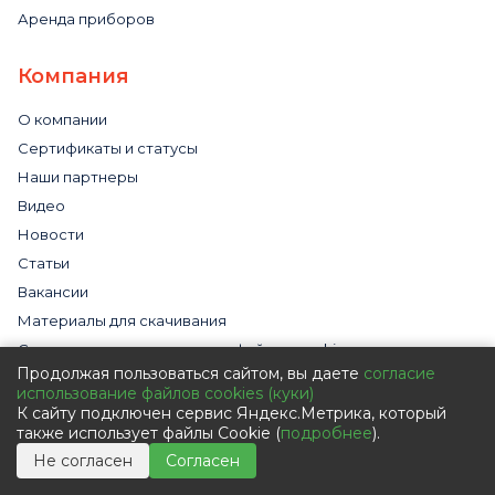
Аренда приборов
Компания
О компании
Сертификаты и статусы
Наши партнеры
Видео
Новости
Статьи
Вакансии
Материалы для скачивания
Cогласие на использование файлов cookies
Продолжая пользоваться сайтом, вы даете
согласие
Обработка персональных данных с помощью сервиса
использование файлов cookies (куки)
«Яндекс.Метрика»
К сайту подключен сервис Яндекс.Метрика, который
Политика в отношении обработки персональных данных
также использует файлы Cookie (
подробнее
).
Пользовательское соглашение
Не согласен
Согласен
Согласие на обработку персональных данных