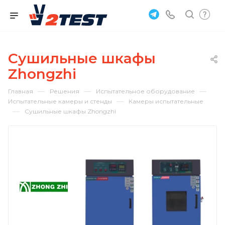
Сушильные шкафы
Zhongzhi
—
—
—
Главная
Решения
Испытательное оборудование
—
Испытательные камеры и стенды
Камеры испытательные
—
Сушильные шкафы Zhongzhi