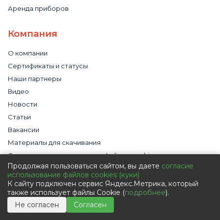
Аренда приборов
Компания
О компании
Сертификаты и статусы
Наши партнеры
Видео
Новости
Статьи
Вакансии
Материалы для скачивания
Cогласие на использование файлов cookies
Продолжая пользоваться сайтом, вы даете
согласие
Обработка персональных данных с помощью сервиса
использование файлов cookies (куки)
«Яндекс.Метрика»
К сайту подключен сервис Яндекс.Метрика, который
Политика в отношении обработки персональных данных
также использует файлы Cookie (
подробнее
).
Пользовательское соглашение
Не согласен
Согласен
Согласие на обработку персональных данных