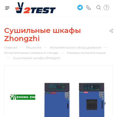
Сушильные шкафы
Zhongzhi
—
—
—
Главная
Решения
Испытательное оборудование
—
Испытательные камеры и стенды
Камеры испытательные
—
Сушильные шкафы Zhongzhi