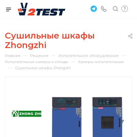
Сушильные шкафы
Zhongzhi
—
—
—
Главная
Решения
Испытательное оборудование
—
Испытательные камеры и стенды
Камеры испытательные
—
Сушильные шкафы Zhongzhi