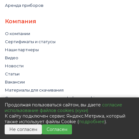
Аренда приборов
Компания
О компании
Сертификаты и статусы
Наши партнеры
Видео
Новости
Статьи
Вакансии
Материалы для скачивания
Cогласие на использование файлов cookies
Продолжая пользоваться сайтом, вы даете
согласие
Обработка персональных данных с помощью сервиса
использование файлов cookies (куки)
«Яндекс.Метрика»
К сайту подключен сервис Яндекс.Метрика, который
Политика в отношении обработки персональных данных
также использует файлы Cookie (
подробнее
).
Пользовательское соглашение
Не согласен
Согласен
Согласие на обработку персональных данных