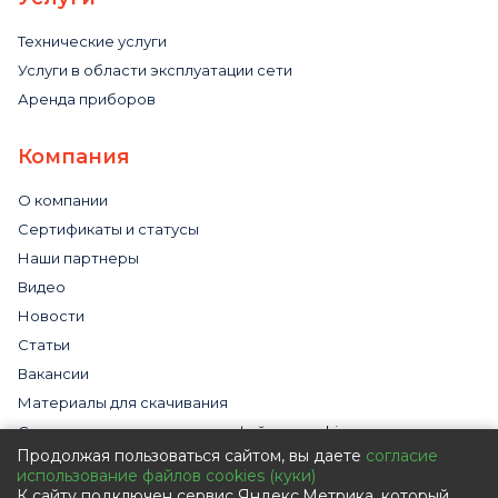
Технические услуги
Услуги в области эксплуатации сети
Аренда приборов
Компания
О компании
Сертификаты и статусы
Наши партнеры
Видео
Новости
Статьи
Вакансии
Материалы для скачивания
Cогласие на использование файлов cookies
Продолжая пользоваться сайтом, вы даете
согласие
Обработка персональных данных с помощью сервиса
использование файлов cookies (куки)
«Яндекс.Метрика»
К сайту подключен сервис Яндекс.Метрика, который