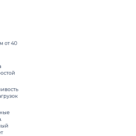
 от 40
н
а
ростой
чивость
агрузок
ьные
.
ный
ет