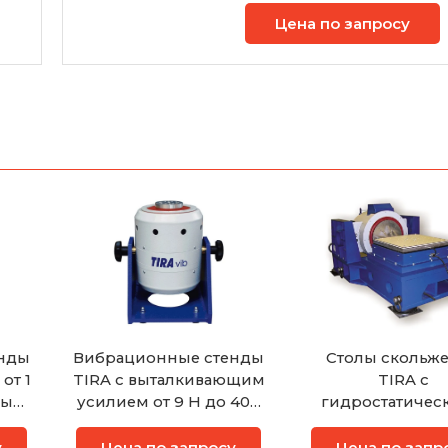
Цена по запросу
нды
Вибрационные стенды
Столы скольж
от 1
TIRA с выталкивающим
TIRA с
ным
усилием от 9 Н до 400
гидростатичес
Н
подшипника
у
Цена по запросу
Цена по запр