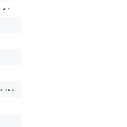
льше)
е поле