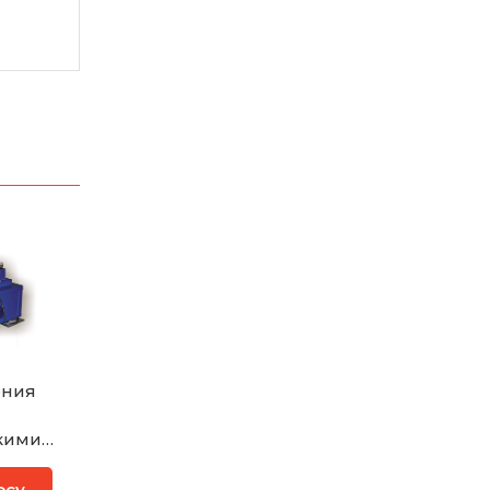
ения
кими
ми
осу