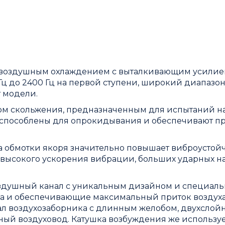
 воздушным охлаждением с выталкивающим усилием
 Гц до 2400 Гц на первой ступени, широкий диапазо
т модели.
ом скольжения, предназначенным для испытаний н
испособлены для опрокидывания и обеспечивают п
 обмотки якоря значительно повышает виброустой
, высокого ускорения вибрации, больших ударных н
здушный канал с уникальным дизайном и специал
а и обеспечивающие максимальный приток воздуха
л воздухозаборника с длинным желобом, двухслой
ный воздуховод. Катушка возбуждения же использу