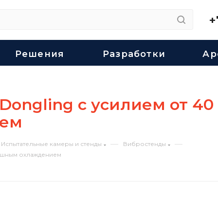
+
Решения
Разработки
Ар
ngling с усилием от 40 
ием
—
—
Испытательные камеры и стенды
Вибростенды
душным охлаждением