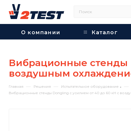
О компании
Каталог
Вибрационные стенды Do
воздушным охлажден
—
—
—
Главная
Решения
Испытательное оборудование
Вибрационные стенды Dongling с усилием от 40 до 60 кН с воз