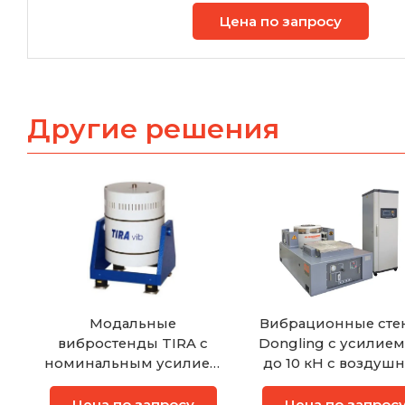
Цена по запросу
Другие решения
Модальные
Вибрационные сте
вибростенды TIRA с
Dongling с усилием 
номинальным усилием
до 10 кН с воздуш
от 4 кН до 15 кН
охлаждением
Цена по запросу
Цена по запрос