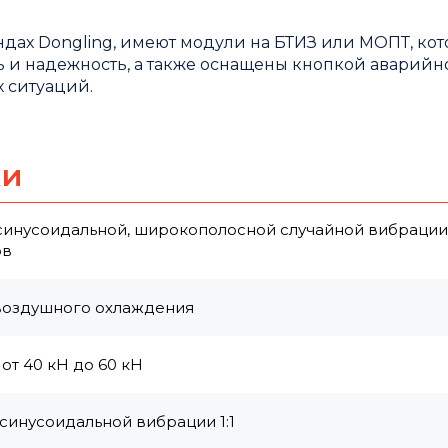
дах Dongling, имеют модули на БТИЗ или МОПТ, ко
 и надежность, а также оснащены кнопкой аварийн
 ситуаций.
ки
 синусоидальной, широкополосной случайной вибрации
ов
воздушного охлаждения
от 40 кН до 60 кН
синусоидальной вибрации 1:1