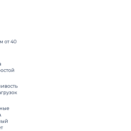
 от 40
н
а
ростой
чивость
агрузок
ьные
.
ный
ет