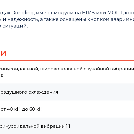
дах Dongling, имеют модули на БТИЗ или МОПТ, ко
 и надежность, а также оснащены кнопкой аварийн
 ситуаций.
ки
 синусоидальной, широкополосной случайной вибрации
ов
воздушного охлаждения
от 40 кН до 60 кН
синусоидальной вибрации 1:1