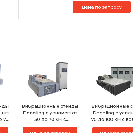
Цена по запросу
нды
Вибрационные стенды
Вибрационные 
ющим
Dongling с усилием от
Dongling с усил
о 70
50 до 70 кН с
70 до 100 кН с в
воздушным
охлаждени
охлаждением
у
Цена по запросу
Цена по запр