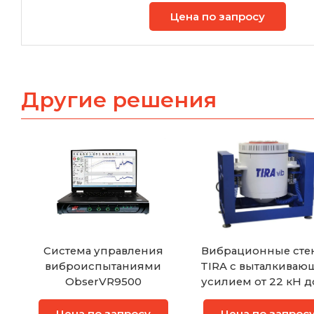
Цена по запросу
Другие решения
Система управления
Вибрационные сте
виброиспытаниями
TIRA с выталкива
ObserVR9500
усилием от 22 кН д
кН
Цена по запросу
Цена по запрос