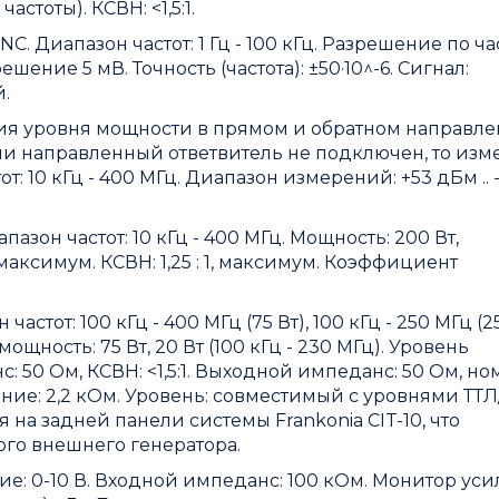
стоты). КСВН: <1,5:1.
. Диапазон частот: 1 Гц - 100 кГц. Разрешение по част
шение 5 мВ. Точность (частота): ±50·10^-6. Сигнал:
.
ия уровня мощности в прямом и обратном направле
и направленный ответвитель не подключен, то изм
 10 кГц - 400 МГц. Диапазон измерений: +53 дБм .. -
зон частот: 10 кГц - 400 МГц. Мощность: 200 Вт,
аксимум. КСВН: 1,25 : 1, максимум. Коэффициент
от: 100 кГц - 400 МГц (75 Вт), 100 кГц - 250 МГц (25
ощность: 75 Вт, 20 Вт (100 кГц - 230 МГц). Уровень
 50 Ом, КСВН: <1,5:1. Выходной импеданс: 50 Ом, но
ение: 2,2 кОм. Уровень: совместимый с уровнями ТТ
 на задней панели системы Frankonia CIT-10, что
го внешнего генератора.
е: 0-10 В. Входной импеданс: 100 кОм. Монитор уси