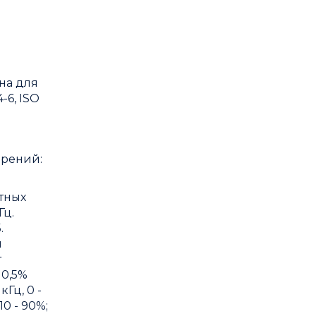
на для
-6, ISO
ерений:
тных
Гц.
.
й
т
 0,5%
Гц, 0 -
0 - 90%;