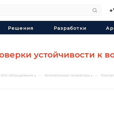
+
Решения
Разработки
Ар
оверки устойчивости к 
—
—
ЭМС оборудование
Испытательные генераторы
Компакт