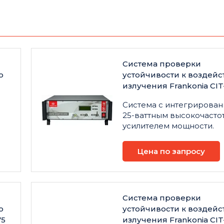
Cистема проверки
ю
устойчивости к воздей
излучения Frankonia CIT
Система с интегрирова
25-ваттным высокочасто
усилителем мощности.
Цена по запросу
Cистема проверки
ю
устойчивости к воздей
75
излучения Frankonia CIT