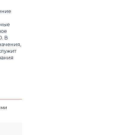
ение
имые
вое
. В
начения,
служит
вания
ями