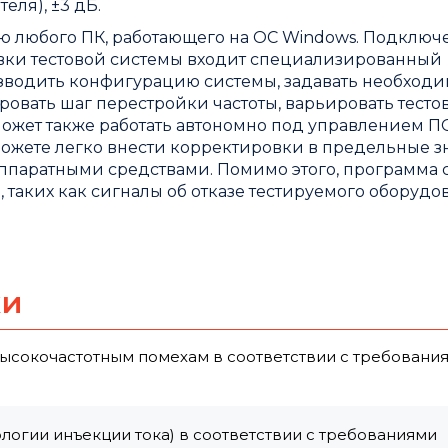
еля), ±3 дБ.
ю любого ПК, работающего на ОС Windows. Подключ
авки тестовой системы входит специализированный
зводить конфигурацию системы, задавать необход
ровать шаг перестройки частоты, варьировать тесто
жет также работать автономно под управлением ПО
можете легко внести корректировки в предельные з
ппаратными средствами. Помимо этого, программа 
 таких как сигналы об отказе тестируемого оборудо
ки
высокочастотным помехам в соответствии с требовани
логии инъекции тока) в соответствии с требованиями