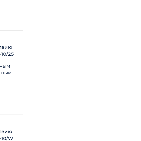
ствию
-10/25
нным
тным
ствию
-10/W