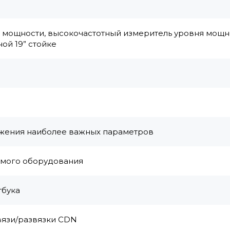
ь мощности, высокочастотный измеритель уровня мощн
ой 19” стойке
ажения наиболее важных параметров
емого оборудования
тбука
вязи/развязки CDN