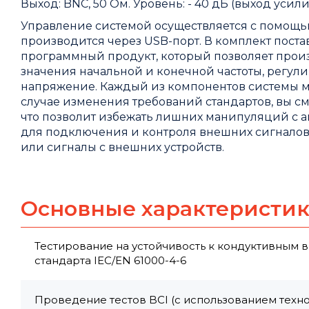
Выход: BNC, 50 Ом. Уровень: - 40 дБ (выход усилит
Управление системой осуществляется с помощь
производится через USB-порт. В комплект пост
программный продукт, который позволяет прои
значения начальной и конечной частоты, регули
напряжение. Каждый из компонентов системы мо
случае изменения требований стандартов, вы с
что позволит избежать лишних манипуляций с а
для подключения и контроля внешних сигналов,
или сигналы с внешних устройств.
Основные характеристи
Тестирование на устойчивость к кондуктивным 
стандарта IEC/EN 61000-4-6
Проведение тестов BCI (с использованием техно