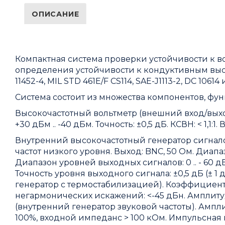
ОПИСАНИЕ
Компактная система проверки устойчивости к в
определения устойчивости к кондуктивным высо
11452-4, MIL STD 461E/F CS114, SAE-J1113-2, DC 10614 
Система состоит из множества компонентов, фу
Высокочастотный вольтметр (внешний вход/выход)
+30 дБм .. -40 дБм. Точность: ±0,5 дБ. КСВН: < 1,1:1.
Внутренний высокочастотный генератор сигнал
частот низкого уровня. Выход: BNC, 50 Ом. Диапазо
Диапазон уровней выходных сигналов: 0 .. - 60 д
Точность уровня выходного сигнала: ±0,5 дБ (± 1 д
генератор с термостабилизацией). Коэффициен
негармонических искажений: <-45 дБн. Амплитуд
(внутренний генератор звуковой частоты). Амплит
100%, входной импеданс > 100 кОм. Импульсная