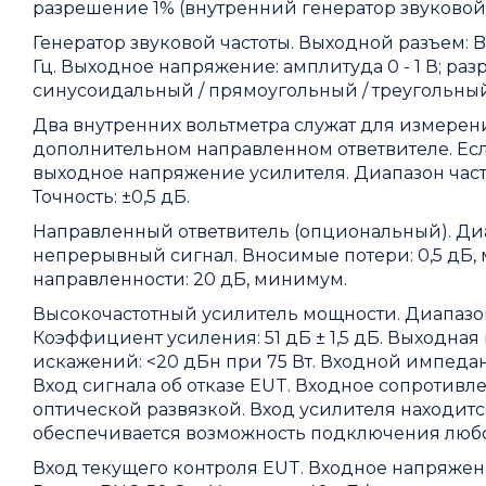
разрешение 1% (внутренний генератор звуковой ча
Генератор звуковой частоты. Выходной разъем: BNC
Гц. Выходное напряжение: амплитуда 0 - 1 В; разре
синусоидальный / прямоугольный / треугольный
Два внутренних вольтметра служат для измерен
дополнительном направленном ответвителе. Есл
выходное напряжение усилителя. Диапазон частот:
Точность: ±0,5 дБ.
Направленный ответвитель (опциональный). Диапа
непрерывный сигнал. Вносимые потери: 0,5 дБ, м
направленности: 20 дБ, минимум.
Высокочастотный усилитель мощности. Диапазон част
Коэффициент усиления: 51 дБ ± 1,5 дБ. Выходная м
искажений: <20 дБн при 75 Вт. Входной импеданс:
Вход сигнала об отказе EUT. Входное сопротивл
оптической развязкой. Вход усилителя находится
обеспечивается возможность подключения любо
Вход текущего контроля EUT. Входное напряжени