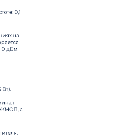
оте: 0,1
ниях на
еряется
 0 дБм.
 Вт).
минал.
Л/КМОП, с
лителя.