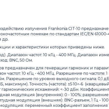
оздействию излучения Frankonia CIT-10 предназначе
кочастотным помехам по стандартам IEC/EN 61000-4
и др.
нкции и характеристики которых приведены ниже.
. Диапазон частот: 10 кГц - 400 МГц. Диапазон изм
 Вход: BNC, 50 Ом.
ов предназначен для генерации гармоник и парази
н частот: 10 кГц - 400 МГц. Разрешение по частоте: 1 
Бм. Разрешение по уровню выходного сигнала: 0,1 дБ
Б, максимум). Точность (частота): ±5·10^-6 (кварцевы
т гармонических искажений: <-30 дБн. Коэффициен
ная модуляция (внутренняя): 0 - 100%; разрешение
удная модуляция (внешняя): BNC-разъем, 1 Гц - 100 к
 модуляция: переменный коэффициент заполнения 1