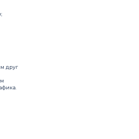
;
 м друг
ом
афика.