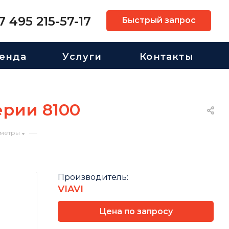
7 495 215-57-17
Быстрый запрос
енда
Услуги
Контакты
ерии 8100
—
метры
Производитель:
VIAVI
Цена по запросу