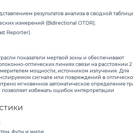
редставлением результатов анализа в сводной таблице
их измерений (Bidirectional OTDR);
t Reporter).
трасли показатели мертвой зоны и обеспечивают
локонно-оптических линиях связи на расстоянии 2
измерителем мощности, источником излучения. Для
анслируемом сигнале или повреждений в оптическ
отрено мгновенное автоматическое определение тр
) позволяет избежать ошибок интерпретации
стики
к
тры, футы и мили