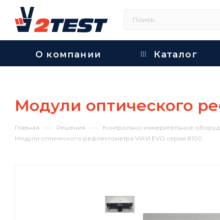
О компании
Каталог
Модули оптического ре
—
—
Главная
Решения
Контрольно-измерительное оборуд
Модули оптического рефлектометра VIAVI EVO серии 8100