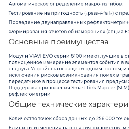
Автоматическое определение макро-изгибов;
Тестирование на пригодность («pass»/«fail») с п
Проведение двунаправленных рефлектометрическ
Формирования отчетов об измерениях (опция Fas
Основные преимущества
Модули VIAVI EVO серии 8100 имеют лучшие в о
полноценное измерение элементов события в во
от друга. Устройства оснащены одним портом, 
исключения рисков возникновения помех в тр
передатчике в процессе тестирования предусм
Поддержка приложения Smart Link Mapper (SLM
рефлектометрии.
Общие технические характери
Количество точек сбора данных: до 256 000 точе
Единицы измерения расстояния: километры, ме