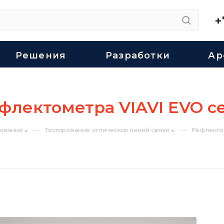
+
Решения
Разработки
Ар
флектометра VIAVI EVO с
—
—
ование
Тестирование оптических линий связи
Рефлекто