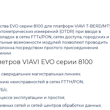
ства EVO серии 8100 для платформ VIAVI T-BERD/MT
ктометрических измерений (OTDR) при вводе в
адок в сетях FTTx/PON, сетях доступа, городских и
альные возможности модулей позволяют проводить
волокна посредством простого присоединения
линии.
тров VIAVI EVO серии 8100
 сверхдальних магистральных линиях;
нию неисправностей в сетях FTTH/PON;
Б/с;
цессе эксплуатации и простоя;
ивных сетей и сетей центров обработки данных;