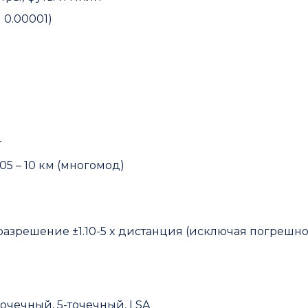
 0.00001)
r
05 – 10 км (многомод)
 разрешение ±1.10-5 x дистанция (исключая погрешно
очечный, 5-точечный, LSA