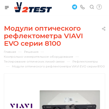
Модули оптического
рефлектометра VIAVI
EVO серии 8100
—
—
Главная
Решения
—
Контрольно-измерительное оборудование
—
Тестирование оптических линий связи
Рефлектометры
—
Модули оптического рефлектометра VIAVI EVO серии 8100