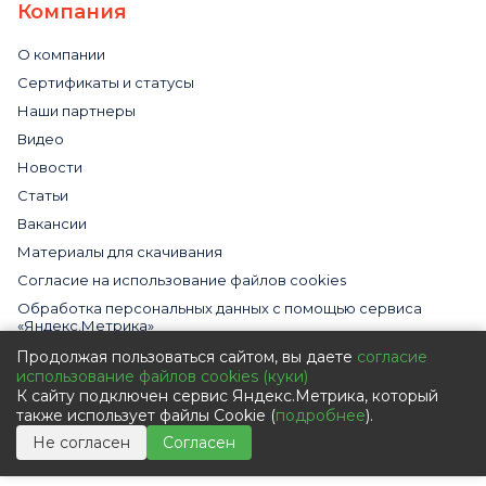
Компания
О компании
Сертификаты и статусы
Наши партнеры
Видео
Новости
Статьи
Вакансии
Материалы для скачивания
Cогласие на использование файлов cookies
Обработка персональных данных с помощью сервиса
«Яндекс.Метрика»
Политика в отношении обработки персональных данных
Продолжая пользоваться сайтом, вы даете
согласие
использование файлов cookies (куки)
Пользовательское соглашение
К сайту подключен сервис Яндекс.Метрика, который
Согласие на обработку персональных данных
также использует файлы Cookie (
подробнее
).
Не согласен
Согласен