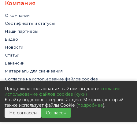
Компания
О компании
Сертификаты и статусы
Наши партнеры
Видео
Новости
Статьи
Вакансии
Материалы для скачивания
Cогласие на использование файлов cookies
Обработка персональных данных с помощью сервиса
Продолжая пользоваться сайтом, вы даете
согласие
«Яндекс.Метрика»
использование файлов cookies (куки)
К сайту подключен сервис Яндекс.Метрика, который
Политика в отношении обработки персональных данных
также использует файлы Cookie (
подробнее
).
Пользовательское соглашение
Не согласен
Согласен
Согласие на обработку персональных данных