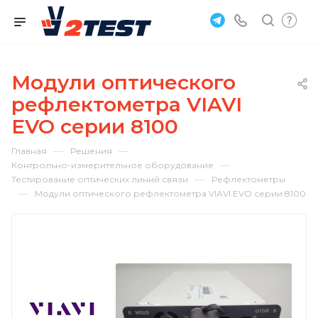
Модули оптического
рефлектометра VIAVI
EVO серии 8100
—
—
Главная
Решения
—
Контрольно-измерительное оборудование
—
Тестирование оптических линий связи
Рефлектометры
—
Модули оптического рефлектометра VIAVI EVO серии 8100