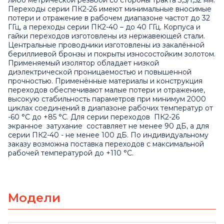
либо метрической резьбой со стороны тракта 3,5/1,52 мм.
Переходы серии ПК2-26 имеют минимальные вносимые
потери и отражение в рабочем диапазоне частот до 32
ГГц, а переходы серии ПК2-40 – до 40 ГГц. Корпуса и
гайки переходов изготовлены из нержавеющей стали.
Центральные проводники изготовлены из закалённой
бериллиевой бронзы и покрыты износостойким золотом.
Применяемый изолятор обладает низкой
диэлектрической проницаемостью и повышенной
прочностью. Применённые материалы и конструкция
переходов обеспечивают малые потери и отражение,
высокую стабильность параметров при минимум 2000
циклах соединений в диапазоне рабочих температур от
-60 °C до +85 °C. Для серии переходов ПК2-26
экранное затухание составляет не менее 90 дБ, а для
серии ПК2-40 - не менее 100 дБ. По индивидуальному
заказу возможна поставка переходов с максимальной
рабочей температурой до +110 °С.
Модели