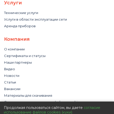
Услуги
Технические услуги
Услуги в области эксплуатации сети
Аренда приборов
Компания
О компании
Сертификаты и статусы
Наши партнеры
Видео
Новости
Статьи
Вакансии
Материалы для скачивания
Cогласие на использование файлов cookies
Продолжая пользоваться сайтом, вы даете
согласие
Обработка персональных данных с помощью сервиса
использование файлов cookies (куки)
«Яндекс.Метрика»