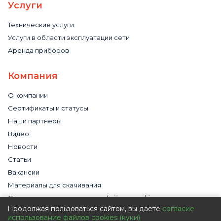
Услуги
Технические услуги
Услуги в области эксплуатации сети
Аренда приборов
Компания
О компании
Сертификаты и статусы
Наши партнеры
Видео
Новости
Статьи
Вакансии
Материалы для скачивания
Cогласие на использование файлов cookies
Продолжая пользоваться сайтом, вы даете
согласие
Обработка персональных данных с помощью сервиса
использование файлов cookies (куки)
«Яндекс.Метрика»