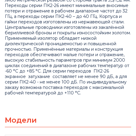
либо метрической резьбой со стороны тракта 3,5/1,52 мм.
Переходы серии ПК2-26 имеют минимальные вносимые
потери и отражение в рабочем диапазоне частот до 32
ГГц, а переходы серии ПК2-40 – до 40 ГГц. Корпуса и
гайки переходов изготовлены из нержавеющей стали.
Центральные проводники изготовлены из закалённой
бериллиевой бронзы и покрыты износостойким золотом.
Применяемый изолятор обладает низкой
диэлектрической проницаемостью и повышенной
прочностью. Применённые материалы и конструкция
переходов обеспечивают малые потери и отражение,
высокую стабильность параметров при минимум 2000
циклах соединений в диапазоне рабочих температур от
-60 °C до +85 °C. Для серии переходов ПК2-26
экранное затухание составляет не менее 90 дБ, а для
серии ПК2-40 - не менее 100 дБ. По индивидуальному
заказу возможна поставка переходов с максимальной
рабочей температурой до +110 °С.
Модели