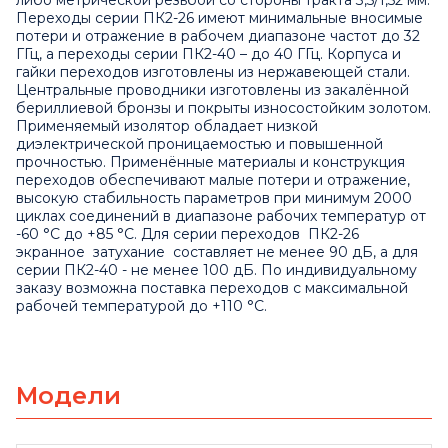
либо метрической резьбой со стороны тракта 3,5/1,52 мм.
Переходы серии ПК2-26 имеют минимальные вносимые
потери и отражение в рабочем диапазоне частот до 32
ГГц, а переходы серии ПК2-40 – до 40 ГГц. Корпуса и
гайки переходов изготовлены из нержавеющей стали.
Центральные проводники изготовлены из закалённой
бериллиевой бронзы и покрыты износостойким золотом.
Применяемый изолятор обладает низкой
диэлектрической проницаемостью и повышенной
прочностью. Применённые материалы и конструкция
переходов обеспечивают малые потери и отражение,
высокую стабильность параметров при минимум 2000
циклах соединений в диапазоне рабочих температур от
-60 °C до +85 °C. Для серии переходов ПК2-26
экранное затухание составляет не менее 90 дБ, а для
серии ПК2-40 - не менее 100 дБ. По индивидуальному
заказу возможна поставка переходов с максимальной
рабочей температурой до +110 °С.
Модели