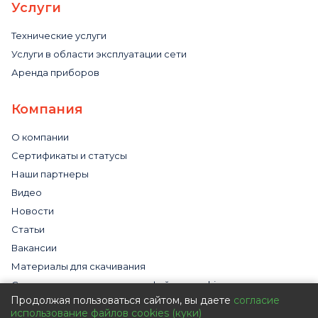
Услуги
Технические услуги
Услуги в области эксплуатации сети
Аренда приборов
Компания
О компании
Сертификаты и статусы
Наши партнеры
Видео
Новости
Статьи
Вакансии
Материалы для скачивания
Cогласие на использование файлов cookies
Продолжая пользоваться сайтом, вы даете
согласие
Обработка персональных данных с помощью сервиса
использование файлов cookies (куки)
«Яндекс.Метрика»