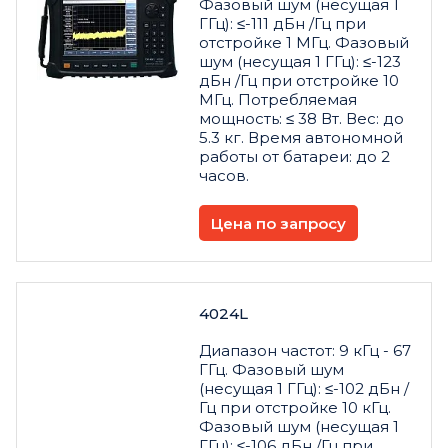
Фазовый шум (несущая 1
ГГц): ≤-111 дБн /Гц при
отстройке 1 МГц. Фазовый
шум (несущая 1 ГГц): ≤-123
дБн /Гц при отстройке 10
МГц. Потребляемая
мощность: ≤ 38 Вт. Вес: до
5.3 кг. Время автономной
работы от батареи: до 2
часов.
Цена по запросу
4024L
Диапазон частот: 9 кГц - 67
ГГц. Фазовый шум
(несущая 1 ГГц): ≤-102 дБн /
Гц при отстройке 10 кГц.
Фазовый шум (несущая 1
ГГц): ≤-106 дБн /Гц при