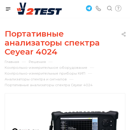
Портативные
анализаторы спектра
Ceyear 4024
—
—
Главная
Решения
—
Контрольно-измерительное оборудование
—
Контрольно-измерительные приборы КИП
—
Анализаторы спектра и сигналов
Портативные анализаторы спектра Ceyear 4024