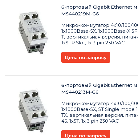
6-портовый Gigabit Ethernet
MS440219M-G6
Микро
-
коммутатор
4x10/100/10
1x1000Base-SX, 1x1000Base-X SFP
T,
вертикальная
версия
,
питан
1xSFP Slot, 1x 3 pin 230 VAC
Цена по запросу
6-портовый Gigabit Ethernet
MS440213M-G6
Микро
-
коммутатор
4x10/100/10
1x1000Base-SX, ST Single mode 1
TX,
вертикальная
версия
,
пита
45, 1xST, 1x 3 pin 230 VAC
Цена по запросу