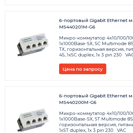
6-портовый Gigabit Ethernet
MS440201M-G6
Микро
-
коммутатор
4x10/100/10
1x1000Base-SX, SC Multimode 85
TX,
горизонтальная
версия
,
пи
45, 1xSC duplex, 1x 3 pin 230 V
Цена по запросу
6-портовый Gigabit Ethernet
MS440200M-G6
Микро-коммутатор 4x10/100/100
1x1000Base-SX, ST Multimode 85
горизонтальная версия, питани
1xST duplex, 1x 3 pin 230 VAC