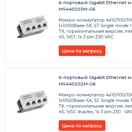
6-портовый Gigabit Ethernet
MS440203M-G6
Микро
-
коммутатор
4x10/100/10
1x1000Base-SX, ST Single mode 1
TX,
горизонтальная
версия
,
пи
45, 1xST, 1x 3 pin 230 VAC
Цена по запросу
6-портовый Gigabit Ethernet
MS440202M-G6
Микро
-
коммутатор
4x10/100/10
1x1000Base-SX, SC Single mode 1
TX,
горизонтальная
версия
,
пи
45, 1xSC duplex, 1x 3 pin 230 V
Цена по запросу