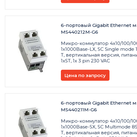
6-портовый Gigabit Ethernet
MS440212M-G6
Микро
-
коммутатор
4x10/100/10
1x1000Base-LX, SC Single mode 1
T,
вертикальная
версия
,
питан
1xST, 1x 3 pin 230 VAC
Цена по запросу
6-портовый Gigabit Ethernet
MS440211M-G6
Микро
-
коммутатор
4x10/100/10
1x1000Base-SX, SC Multimode 85
T,
вертикальная
версия
,
питан