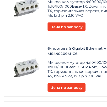
Микро
-
коммутатор
4x10/100/10
1x10/100/1000Base-TX, Downlink:
TX,
горизонтальная
версия
,
пи
45, 1x 3 pin 230 VAC
Цена по запросу
6-портовый Gigabit Ethernet
MS440209M-G6
Микро
-
коммутатор
4x10/100/10
1x100/1000Base-X SFP Port, Down
TX,
горизонтальная
версия
,
пи
45, 1xSFP Slot, 1x 3 pin 230 VAC
Цена по запросу