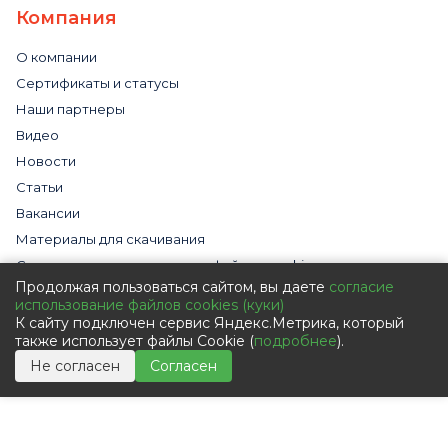
Компания
О компании
Сертификаты и статусы
Наши партнеры
Видео
Новости
Статьи
Вакансии
Материалы для скачивания
Cогласие на использование файлов cookies
Продолжая пользоваться сайтом, вы даете
согласие
Обработка персональных данных с помощью сервиса
использование файлов cookies (куки)
«Яндекс.Метрика»
К сайту подключен сервис Яндекс.Метрика, который
Политика в отношении обработки персональных данных
также использует файлы Cookie (
подробнее
).
Пользовательское соглашение
Не согласен
Согласен
Согласие на обработку персональных данных