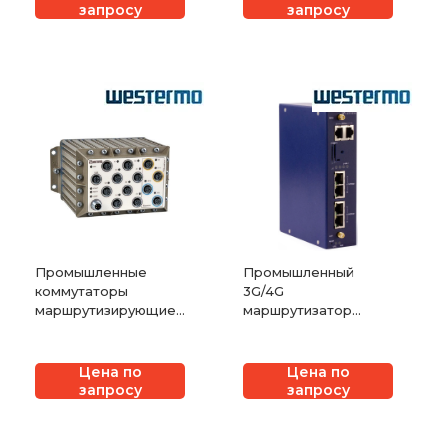
запросу
запросу
Промышленные
Промышленный
коммутаторы
3G/4G
маршрутизирующие
маршрутизатор
управляемые
Westermo GW2028
магистральные
Westermo RedFox
Цена по
Цена по
RFR-12-FB
запросу
запросу