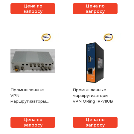
Цена по
Цена по
запросу
запросу
Промышленные
Промышленные
VPN-
маршрутизаторы
маршрутизаторы
VPN ORing IR-711UB
беспроводные Oring
TAR-6130-M12 со
встроенным 3G
Цена по
Цена по
модемом
запросу
запросу