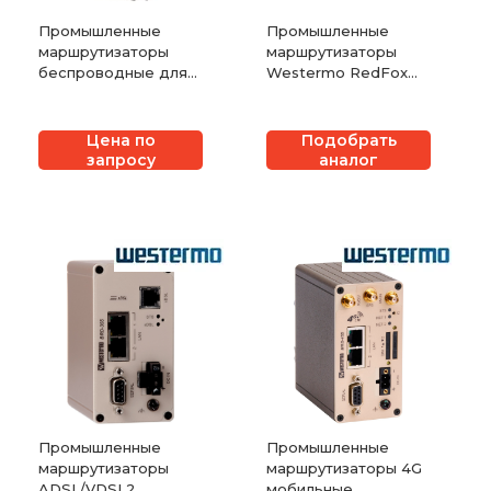
Промышленные
Промышленные
маршрутизаторы
маршрутизаторы
беспроводные для
Westermo RedFox
сотовых VPN-сетей
RFI-6-F4G
Oring TAR-3120-M12 /
TAR-120-M12
Цена по
Подобрать
запросу
аналог
Промышленные
Промышленные
маршрутизаторы
маршрутизаторы 4G
ADSL/VDSL2
мобильные