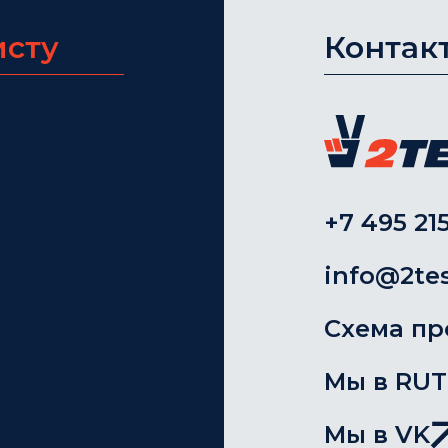
исту
Контак
+7 495 215
info@2tes
Схема пр
Мы в RU
Мы в VK