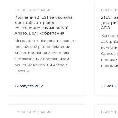
НОВОСТИ КОМПАНИИ
НОВОСТИ
Компания 2TEST заключила
2TEST з
дистрибьюторское
дистри
соглашение с компанией
AFO
Arieso, Великобритания
Компани
Мы рады анонсировать выход на
дистриб
российский рынок Компании
компани
Arieso. Компания 2Test стала
Optics,I
эксклюзивным поставщиком
поставля
решений компании Arieso в
програм
Росcии.
22 августа 2012
22 мая 2
НОВОСТИ КОМПАНИИ
НОВОСТИ