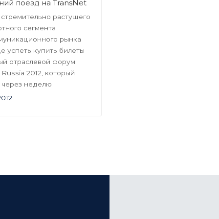
ий поезд на TransNet
 стремительно растущего
ртного сегмента
муникационного рынка
е успеть купить билеты
ный отраслевой форум
 Russia 2012, который
т через неделю
2012