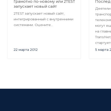
Грамотно по-новому или 2TEST
Последн
запускает новый сайт
Деятели
2TEST запускает новый сайт,
транспо
интегрированный с внутренними
телеком
системами. Оцените...
могут ещ
на глав
TransNet
стартуе
22 марта 2012
5 марта 