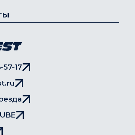
ты
-57-17
t.ru
оезда
TUBE