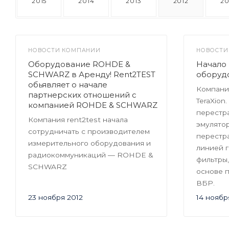
2015
2014
2013
2012
20
НОВОСТИ КОМПАНИИ
НОВОСТИ
Оборудование ROHDE &
Начало 
SCHWARZ в Аренду! Rent2TEST
оборудо
обьявляет о начале
Компания
партнерских отношений с
TeraXion
компанией ROHDE & SCHWARZ
перестр
Компания rent2test начала
эмулято
сотрудничать с производителем
перестр
измерительного оборудования и
линией 
радиокоммуникаций — ROHDE &
фильтры
SCHWARZ
основе 
ВБР.
23 ноября 2012
14 ноябр