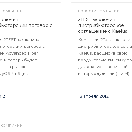
 КОМПАНИИ
НОВОСТИ КОМПАНИИ
аключил
2TEST заключил
бьюторский договор с
дистрибьюторское
соглашение с Kaelus
я 2TEST заключила
Компания 2Test заключи
ьюторский договор с
дистрибьюторское согл
ей Advanced Fiber
Kaelus, расширив свою
nc. и теперь будет
продуктовую линейку п
ть на рынок
для анализа пассивной
муOSPInSight.
интермодуляции (ПИМ).
012
18 апреля 2012
 КОМПАНИИ