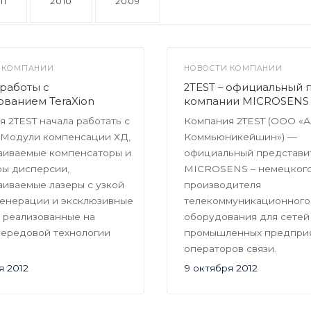
11
2010
2009
 КОМПАНИИ
НОВОСТИ КОМПАНИИ
работы с
2TEST – официальный 
ванием TeraXion
компании MICROSENS
 2TEST начала работать с
Компания 2TEST (ООО «А
. Модули компенсации ХД,
Коммьюникейшин») —
аиваемые компенсаторы и
официальный представи
ры дисперсии,
MICROSENS – немецког
аиваемые лазеры с узкой
производителя
генерации и эксклюзивные
телекоммуникационного
, реализованные на
оборудования для сетей
передовой технологии
промышленных предприя
операторов связи.
я 2012
9 октября 2012