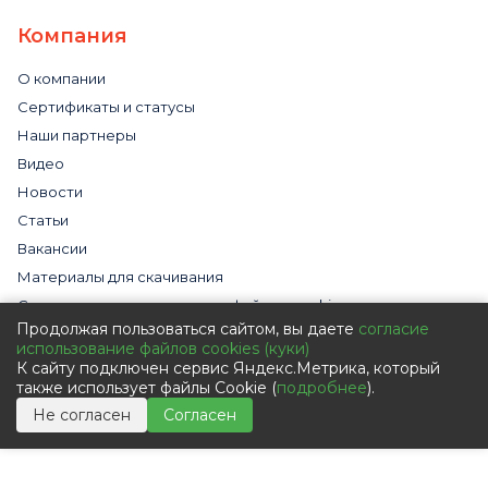
Компания
О компании
Сертификаты и статусы
Наши партнеры
Видео
Новости
Статьи
Вакансии
Материалы для скачивания
Cогласие на использование файлов cookies
Продолжая пользоваться сайтом, вы даете
согласие
Обработка персональных данных с помощью сервиса
использование файлов cookies (куки)
«Яндекс.Метрика»
К сайту подключен сервис Яндекс.Метрика, который
Политика в отношении обработки персональных данных
также использует файлы Cookie (
подробнее
).
Пользовательское соглашение
Не согласен
Согласен
Согласие на обработку персональных данных