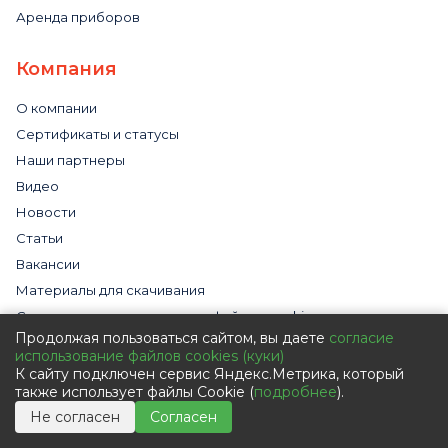
Аренда приборов
Компания
О компании
Сертификаты и статусы
Наши партнеры
Видео
Новости
Статьи
Вакансии
Материалы для скачивания
Cогласие на использование файлов cookies
Продолжая пользоваться сайтом, вы даете
согласие
Обработка персональных данных с помощью сервиса
использование файлов cookies (куки)
«Яндекс.Метрика»
К сайту подключен сервис Яндекс.Метрика, который
Политика в отношении обработки персональных данных
также использует файлы Cookie (
подробнее
).
Пользовательское соглашение
Не согласен
Согласен
Согласие на обработку персональных данных