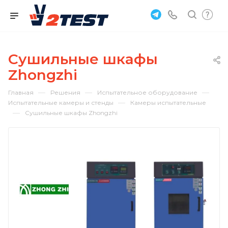
Сушильные шкафы
Zhongzhi
—
—
—
Главная
Решения
Испытательное оборудование
—
Испытательные камеры и стенды
Камеры испытательные
—
Сушильные шкафы Zhongzhi