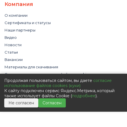
Компания
О компании
Сертификаты и статусы
Наши партнеры
Видео
Новости
Статьи
Вакансии
Материалы для скачивания
Cогласие на использование файлов cookies
Продолжая пользоваться сайтом, вы даете
согласие
Обработка персональных данных с помощью сервиса
использование файлов cookies (куки)
«Яндекс.Метрика»
К сайту подключен сервис Яндекс.Метрика, который
Политика в отношении обработки персональных данных
также использует файлы Cookie (
подробнее
).
Пользовательское соглашение
Не согласен
Согласен
Согласие на обработку персональных данных