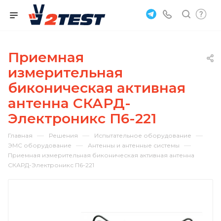
Приемная
измерительная
биконическая активная
антенна СКАРД-
Электроникс П6-221
—
—
—
Главная
Решения
Испытательное оборудование
—
—
ЭМС оборудование
Антенны и антенные системы
Приемная измерительная биконическая активная антенна
СКАРД-Электроникс П6-221