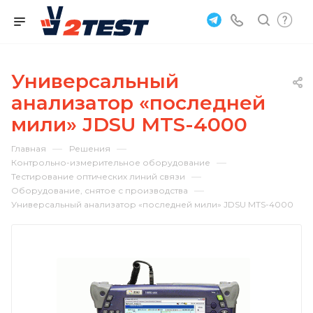
Универсальный
анализатор «последней
мили» JDSU MTS-4000
—
—
Главная
Решения
—
Контрольно-измерительное оборудование
—
Тестирование оптических линий связи
—
Оборудование, снятое с производства
Универсальный анализатор «последней мили» JDSU MTS-4000