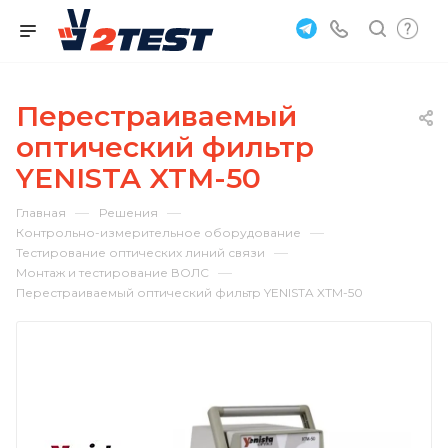
Перестраиваемый
оптический фильтр
YENISTA XTM-50
—
—
Главная
Решения
—
Контрольно-измерительное оборудование
—
Тестирование оптических линий связи
—
Монтаж и тестирование ВОЛС
Перестраиваемый оптический фильтр YENISTA XTM-50