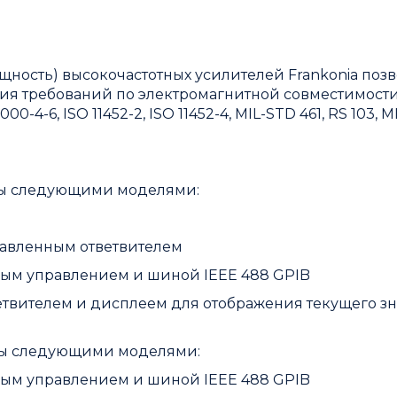
щность) высокочастотных усилителей Frankonia поз
твия требований по электромагнитной совместимости
000-4-6, ISO 11452-2, ISO 11452-4, MIL-STD 461, RS 103, 
ены следующими моделями:
равленным ответвителем
вым управлением и шиной IEEE 488 GPIB
етвителем и дисплеем для отображения текущего з
ены следующими моделями:
вым управлением и шиной IEEE 488 GPIB