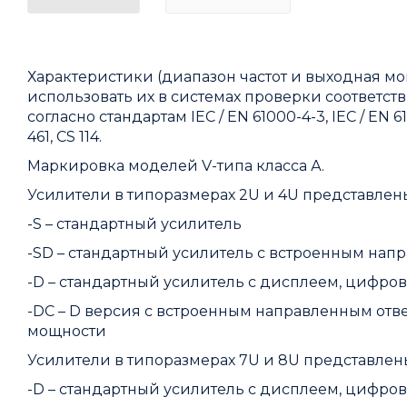
Характеристики (диапазон частот и выходная мо
использовать их в системах проверки соответс
согласно стандартам IEC / EN 61000-4-3, IEC / EN 61
461, CS 114.
Маркировка моделей V-типа класса А.
Усилители в типоразмерах 2U и 4U представл
-S – стандартный усилитель
-SD – стандартный усилитель с встроенным нап
-D – стандартный усилитель с дисплеем, цифро
-DC – D версия с встроенным направленным отв
мощности
Усилители в типоразмерах 7U и 8U представл
-D – стандартный усилитель с дисплеем, цифро