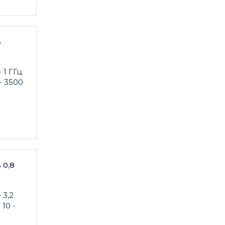
в
1 ГГц.
- 3500
 0,8
 3,2
10 -