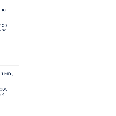
 10
 400
 75 -
 1 МГц
1000
 4 -