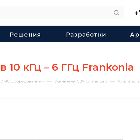
+
Решения
Разработки
Ар
10 кГц – 6 ГГц Frankonia
—
—
ЭМС оборудование
Усилители СВЧ сигналов
Усилители 