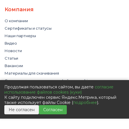
Компания
О компании
Сертификаты и статусы
Наши партнеры
Видео
Новости
Статьи
Вакансии
Материалы для скачивания
Cогласие на использование файлов cookies
Продолжая пользоваться сайтом, вы даете
согласие
Обработка персональных данных с помощью сервиса
использование файлов cookies (куки)
«Яндекс.Метрика»
К сайту подключен сервис Яндекс.Метрика, который
Политика в отношении обработки персональных данных
также использует файлы Cookie (
подробнее
).
Пользовательское соглашение
Не согласен
Согласен
Согласие на обработку персональных данных